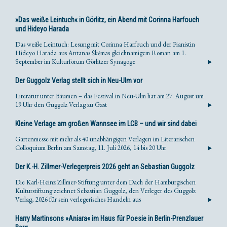
»Das weiße Leintuch« in Görlitz, ein Abend mit Corinna Harfouch
und Hideyo Harada
Das weiße Leintuch: Lesung mit Corinna Harfouch und der Pianistin
Hideyo Harada aus Antanas Škėmas gleichnamigem Roman am 1.
September im Kulturforum Görlitzer Synagoge
Der Guggolz Verlag stellt sich in Neu-Ulm vor
Literatur unter Bäumen – das Festival in Neu-Ulm hat am 27. August um
19 Uhr den Guggolz Verlag zu Gast
Kleine Verlage am großen Wannsee im LCB – und wir sind dabei
Gartenmesse mit mehr als 40 unabhängigen Verlagen im Literarischen
Colloquium Berlin am Samstag, 11. Juli 2026, 14 bis 20 Uhr
Der K.-H. Zillmer-Verlegerpreis 2026 geht an Sebastian Guggolz
Die Karl-Heinz Zillmer-Stiftung unter dem Dach der Hamburgischen
Kulturstiftung zeichnet Sebastian Guggolz, den Verleger des Guggolz
Verlag, 2026 für sein verlegerisches Handeln aus
Harry Martinsons »Aniara« im Haus für Poesie in Berlin-Prenzlauer