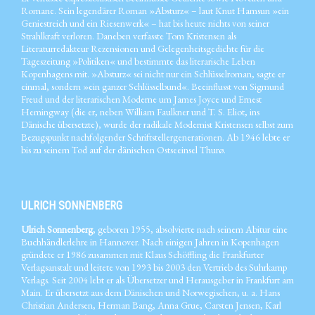
Romane. Sein legendärer Roman »Absturz« – laut Knut Hamsun »ein
Geniestreich und ein Riesenwerk« – hat bis heute nichts von seiner
Strahlkraft verloren. Daneben verfasste Tom Kristensen als
Literaturredakteur Rezensionen und Gelegenheitsgedichte für die
Tageszeitung »Politiken« und bestimmte das literarische Leben
Kopenhagens mit. »Absturz« sei nicht nur ein Schlüsselroman, sagte er
einmal, sondern »ein ganzer Schlüsselbund«. Beeinflusst von Sigmund
Freud und der literarischen Moderne um James Joyce und Ernest
Hemingway (die er, neben William Faulkner und T. S. Eliot, ins
Dänische übersetzte), wurde der radikale Modernist Kristensen selbst zum
Bezugspunkt nachfolgender Schriftstellergenerationen. Ab 1946 lebte er
bis zu seinem Tod auf der dänischen Ostseeinsel Thurø.
ULRICH SONNENBERG
Ulrich Sonnenberg
, geboren 1955, absolvierte nach seinem Abitur eine
Buchhändlerlehre in Hannover. Nach einigen Jahren in Kopenhagen
gründete er 1986 zusammen mit Klaus Schöffling die Frankfurter
Verlagsanstalt und leitete von 1993 bis 2003 den Vertrieb des Suhrkamp
Verlags. Seit 2004 lebt er als Übersetzer und Herausgeber in Frankfurt am
Main. Er übersetzt aus dem Dänischen und Norwegischen, u. a. Hans
Christian Andersen, Herman Bang, Anna Grue, Carsten Jensen, Karl