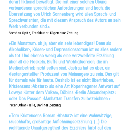
derart fiktional bewältigt. Die mit einer solchen Übung
verbundenen sprachlichen Anforderungen sind hoch; die
Übersetzung von Ulrich Sonnenberg wird allen Sprach- und
Sprechvarianten, die mit diesem Anspruch des Autors an sein
Werk verbunden sind.«
Stephan Opitz, Frankfurter Allgemeine Zeitung
»Ein Monstrum, oh ja, aber ein sehr lebendiges! Denn als
Alkoholiker-, Krisen- und Depressionsroman ist es alles andere
als tot. Und ebenso wenig als eine verzweifelte Erzählung
über all die Floskeln, Bluffs und Wichtigtuereien, die im
Medienbetrieb nicht selten sind. Jastrau hat es über, ein
›festangestellter Produzent von Meinungen‹ zu sein. Das gilt
für damals wie für heute. Deshalb ist es nicht übertrieben,
Kristensens ›Absturz‹ als eine Art Kopenhagener Antwort auf
Lowrys ›Unter dem Vulkan‹, Döblins ›Berlin Alexanderplatz‹
oder Dos Passos’ ›Manhattan Transfer‹ zu bezeichnen.«
Peter Urban-Halle, Berliner Zeitung
»Tom Kristensens Roman ›Absturz‹ ist eine wahnwitzige,
rauschhafte, großartige Auflehnungserzählung. (…) Die
wohltuende Unaufgeregtheit des Erzählers färbt auf den