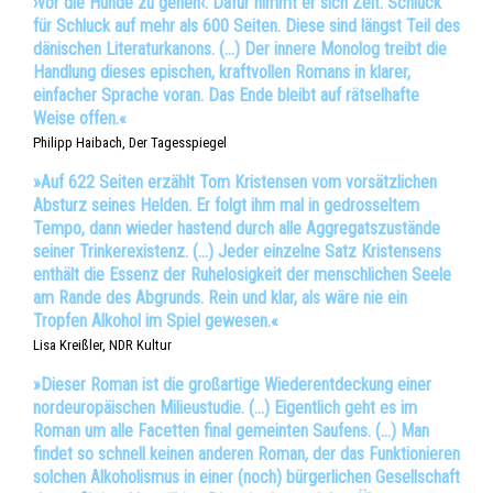
›vor die Hunde zu gehen‹. Dafür nimmt er sich Zeit. Schluck
für Schluck auf mehr als 600 Seiten. Diese sind längst Teil des
dänischen Literaturkanons. (…) Der innere Monolog treibt die
Handlung dieses epischen, kraftvollen Romans in klarer,
einfacher Sprache voran. Das Ende bleibt auf rätselhafte
Weise offen.«
Philipp Haibach, Der Tagesspiegel
»Auf 622 Seiten erzählt Tom Kristensen vom vorsätzlichen
Absturz seines Helden. Er folgt ihm mal in gedrosseltem
Tempo, dann wieder hastend durch alle Aggregatszustände
seiner Trinkerexistenz. (…) Jeder einzelne Satz Kristensens
enthält die Essenz der Ruhelosigkeit der menschlichen Seele
am Rande des Abgrunds. Rein und klar, als wäre nie ein
Tropfen Alkohol im Spiel gewesen.«
Lisa Kreißler, NDR Kultur
»Dieser Roman ist die großartige Wiederentdeckung einer
nordeuropäischen Milieustudie. (…) Eigentlich geht es im
Roman um alle Facetten final gemeinten Saufens. (…) Man
findet so schnell keinen anderen Roman, der das Funktionieren
solchen Alkoholismus in einer (noch) bürgerlichen Gesellschaft