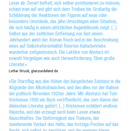
Leser ab. Derart befreit, sich selber positionieren zu müssen,
schaut man auf und gibt sich dem Treiben hin. Großartig die
Schilderung der Reaktionen der Figuren auf neue oder
besondere Umstände, das jähe Umschlagen einer Situation,
die sich häufig in einem plötzlichen Augenblinzeln zeigt. (…)
Selbst aus der zeitlichen Entfernung von fast einem
Jahrhundert wirkt der Roman frisch und in der Beschreibung
eines auf Selbstreferentialität fixierten Kulturbetriebs
wunderbar zeitgenössisch. Die Lektüre von Absturz ist
sowohl Vergnügen wie auch Herausforderung. Eben große
Literatur.«
Lothar Struck, glanzundelend.de
»Ein Sturzflug aus den Höhen der bürgerlichen Existenz in die
Abgründe des Alkoholrausches, und das alles vor der Kulisse
der politisch flirrenden 1920er Jahre: Mit ›Absturz‹ hat Tom
Kristensen 1930 ein Buch veröffentlicht, das zum Kanon der
dänischen Literatur gehört. (…) Kristensen schildert endlose
Räusche, und das erzeugt auch beim Lesen etwas
Rauschhaftes. Die Einförmigkeit des Trinkens, der
zunehmende Verlust des Halts; das trotzige Pochen auf das
Recht, sich selbst zu zerstören, und die wenigen klaren