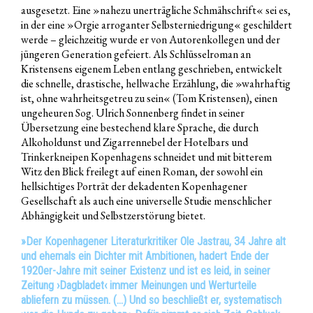
ausgesetzt. Eine »nahezu unerträgliche Schmähschrift« sei es,
in der eine »Orgie arroganter Selbsterniedrigung« geschildert
werde – gleichzeitig wurde er von Autorenkollegen und der
jüngeren Generation gefeiert. Als Schlüsselroman an
Kristensens eigenem Leben entlang geschrieben, entwickelt
die schnelle, drastische, hellwache Erzählung, die »wahrhaftig
ist, ohne wahrheitsgetreu zu sein« (Tom Kristensen), einen
ungeheuren Sog. Ulrich Sonnenberg findet in seiner
Übersetzung eine bestechend klare Sprache, die durch
Alkoholdunst und Zigarrennebel der Hotelbars und
Trinkerkneipen Kopenhagens schneidet und mit bitterem
Witz den Blick freilegt auf einen Roman, der sowohl ein
hellsichtiges Porträt der dekadenten Kopenhagener
Gesellschaft als auch eine universelle Studie menschlicher
Abhängigkeit und Selbstzerstörung bietet.
»Der Kopenhagener Literaturkritiker Ole Jastrau, 34 Jahre alt
und ehemals ein Dichter mit Ambitionen, hadert Ende der
1920er-Jahre mit seiner Existenz und ist es leid, in seiner
Zeitung ›Dagbladet‹ immer Meinungen und Werturteile
abliefern zu müssen. (…) Und so beschließt er, systematisch