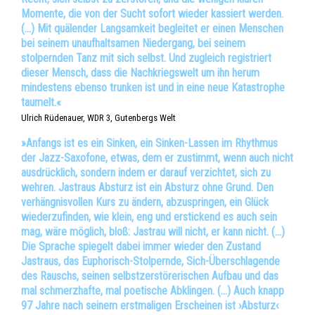
Momente, die von der Sucht sofort wieder kassiert werden.
(…) Mit quälender Langsamkeit begleitet er einen Menschen
bei seinem unaufhaltsamen Niedergang, bei seinem
stolpernden Tanz mit sich selbst. Und zugleich registriert
dieser Mensch, dass die Nachkriegswelt um ihn herum
mindestens ebenso trunken ist und in eine neue Katastrophe
taumelt.«
Ulrich Rüdenauer, WDR 3, Gutenbergs Welt
»Anfangs ist es ein Sinken, ein Sinken-Lassen im Rhythmus
der Jazz-Saxofone, etwas, dem er zustimmt, wenn auch nicht
ausdrücklich, sondern indem er darauf verzichtet, sich zu
wehren. Jastraus Absturz ist ein Absturz ohne Grund. Den
verhängnisvollen Kurs zu ändern, abzuspringen, ein Glück
wiederzufinden, wie klein, eng und erstickend es auch sein
mag, wäre möglich, bloß: Jastrau will nicht, er kann nicht. (…)
Die Sprache spiegelt dabei immer wieder den Zustand
Jastraus, das Euphorisch-Stolpernde, Sich-Überschlagende
des Rauschs, seinen selbstzerstörerischen Aufbau und das
mal schmerzhafte, mal poetische Abklingen. (…) Auch knapp
97 Jahre nach seinem erstmaligen Erscheinen ist ›Absturz‹