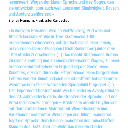
lesenswert. Wegen der klaren Sprache und des Soges, den
sie entwickelt, aber auch weil Leere und Sinnlosigkeit, Rausch
und Absturz zeitlos sind.«
Steffen Herrmann, Frankfurter Rundschau
»In wenigen Romanen wird so viel Whiskey, Portwein und
Absinth konsumiert wie in Tom Kristensens 1930
erschienenem ›Hærværk‹, auf Deutsch nun in einer neuen,
bravourösen Übersetzung von Ulrich Sonnenberg unter dem
Titel ›Absturz‹ erschienen. (…) Das macht Kristensens Roman
zu einer Zumutung und zu einem literarischen Wagnis, zu einer
erschreckend tiefgehenden Ergründung der Seele eines
Künstlers, der sich durch die Erfordernisse eines bürgerlichen
Lebens von der Kunst und sich selbst entfernt hat und immer
wieder seinem fahler werdenden Spiegelbild begegnet. (…)
Das Experiment besteht nicht wie bei anderen Avantgardisten
des 20. Jahrhunderts darin, die Grenzen der Sprache und des
Verständlichen zu sprengen – Kristensen arbeitet rhythmisch
mit dem vorhandenen Material, mit Wiederholungen und
Variationen bestimmter Wendungen und Bilder, manchmal
folgt die Sprache dem Rausch, manchmal den rauschhaften
Klängen des Jazz, aber nie wirkt das manieriert oder