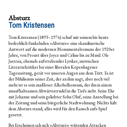
Absturz
Tom Kristensen
Tom Kristensen (1893–1974) schuf mit seinem bis heute
bedrohlich funkelnden »Absturz« eine skandinavische
Antwort auf die modernen Monumentalromane der 1920er
Jahre, von Proust über Joyce und Céline bis zu Musil. Ole
Jastrau, ehemals aufstrebender Lyriker, inzwischen
Literaturkritiker bei einer liberalen Kopenhagener
Tageszeitung, gerät vor unseren Augen aus dem Tritt. Es ist
der Nihilismus seiner Zeit, der an ihm nagt, aber noch viel
mehr ist es sein maßloser Alkoholkonsum, der ihn in einem
unaufhaltsamen Abwärtsstrudel in die Tiefe zieht. Seine Ehe
mit Johanne und sein geliebter Sohn Oluf, seine Anstellung bei
der Zeitung und seine bürgerliche Stadtwohnung: Nichts hält
dem Absturz stand, alles wird für den Rausch aufs Spiel
gesetzt.
Bei Erscheinen sah sich »Absturz« wütenden Attacken