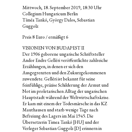
Mittwoch, 18. September 2019, 18:30 Uhr
Collegium Hungaricum Berlin
Tíméa Tankó, György Dalos, Sebastian
Guggolz
Preis 8 Euro / ermäßigt 6
VISIONEN VON BUDAPEST II
Der 1906 geborene ungarische Schriftsteller
Andor Endre Gelléri veröffentlichte zahlreiche
Erzählungen, in denen er sich den
Ausgegrenzten und den Zukurzgekommenen
zuwendete. Gelléri ist bekannt für seine
feinfühlige, präzise Schilderung der Armut und
Not im proletarischen Alltag der ungarischen
Hauptstadt während der Weltwirtschaftskrise.
Er kam mit einem der Todesmärsche in das KZ
Mauthausen und starb wenige Tage nach
Befreiung des Lagers im Mai 1945. Die
Übersetzerin Timea Tankó [HU] und der
Verleger Sebastian Guggolz [D] erinnern in