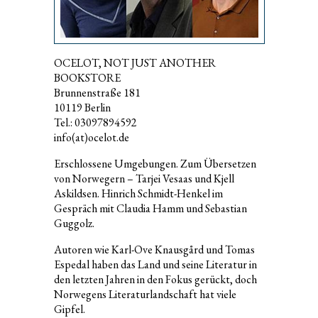
OCELOT, NOT JUST ANOTHER
BOOKSTORE
Brunnenstraße 181
10119 Berlin
Tel.: 03097894592
info(at)ocelot.de
Erschlossene Umgebungen. Zum Übersetzen
von Norwegern – Tarjei Vesaas und Kjell
Askildsen. Hinrich Schmidt-Henkel im
Gespräch mit Claudia Hamm und Sebastian
Guggolz.
Autoren wie Karl-Ove Knausgård und Tomas
Espedal haben das Land und seine Literatur in
den letzten Jahren in den Fokus gerückt, doch
Norwegens Literaturlandschaft hat viele
Gipfel.