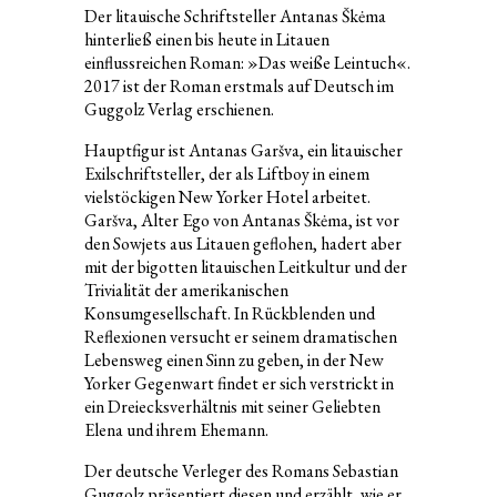
Der litauische Schriftsteller Antanas Škėma
hinterließ einen bis heute in Litauen
einflussreichen Roman: »Das weiße Leintuch«.
2017 ist der Roman erstmals auf Deutsch im
Guggolz Verlag erschienen.
Hauptfigur ist Antanas Garšva, ein litauischer
Exilschriftsteller, der als Liftboy in einem
vielstöckigen New Yorker Hotel arbeitet.
Garšva, Alter Ego von Antanas Škėma, ist vor
den Sowjets aus Litauen geflohen, hadert aber
mit der bigotten litauischen Leitkultur und der
Trivialität der amerikanischen
Konsumgesellschaft. In Rückblenden und
Reflexionen versucht er seinem dramatischen
Lebensweg einen Sinn zu geben, in der New
Yorker Gegenwart findet er sich verstrickt in
ein Dreiecksverhältnis mit seiner Geliebten
Elena und ihrem Ehemann.
Der deutsche Verleger des Romans Sebastian
Guggolz präsentiert diesen und erzählt, wie er