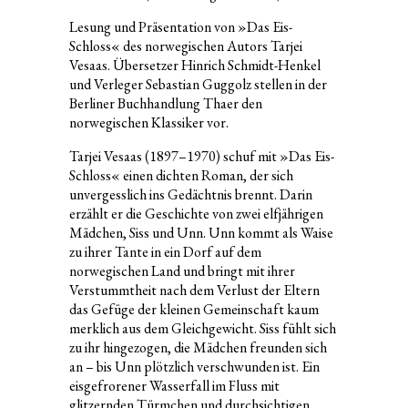
Lesung und Präsentation von »Das Eis-
Schloss« des norwegischen Autors Tarjei
Vesaas. Übersetzer Hinrich Schmidt-Henkel
und Verleger Sebastian Guggolz stellen in der
Berliner Buchhandlung Thaer den
norwegischen Klassiker vor.
Tarjei Vesaas (1897–1970) schuf mit »Das Eis-
Schloss« einen dichten Roman, der sich
unvergesslich ins Gedächtnis brennt. Darin
erzählt er die Geschichte von zwei elfjährigen
Mädchen, Siss und Unn. Unn kommt als Waise
zu ihrer Tante in ein Dorf auf dem
norwegischen Land und bringt mit ihrer
Verstummtheit nach dem Verlust der Eltern
das Gefüge der kleinen Gemeinschaft kaum
merklich aus dem Gleichgewicht. Siss fühlt sich
zu ihr hingezogen, die Mädchen freunden sich
an – bis Unn plötzlich verschwunden ist. Ein
eisgefrorener Wasserfall im Fluss mit
glitzernden Türmchen und durchsichtigen