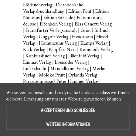
Hörbuchverlag | Dieterich`sche
Verlagsbuchhandlung | Edition Fünf | Edition
Nautilus | Edition Solitude | Édition totale
éclipse | Elfenbein Verlag | Elias Canetti Verlag
| Frankfurter Verlagsanstalt | Griot Hörbuch
Verlag | Guggolz Verlag | Headroom | Hirzel
Verlag | Homunculus Verlag | Kampa Verlag |
Klak Verlag | Klöpfer, Narr | Kommode Verlag
| Konkursbuch Verlag | Lilienfeld Verlag |
Limmat Verlag | Louisoder Verlag |
Luftschacht | Mandelbaum Verlag | Merlin
Verlag | Moloko Print | Orlanda Verlag |
Parasitenpresse | Peter Hammer Verlag |
Prima.Publikationen | Reprodukt |
Wir setzen technische und analytische Cookies, so dass wir Ihnen
Rotpunktverlag | Schöffling & Co. | Septime
die beste Erfahrung auf unserer Website garantieren können.
Verlag | Speak low | Topalian & Milani Verlag |
Verlag Ulrich Keicher | Verbrecher Verlag |
AKZEPTIEREN UND SCHLIESSEN
Verlag Freies Geistesleben | Urachhaus Verlag
| Klaus Wagenbach Verlag | Das Wunderhorn
WEITERE INFORMATIONEN
Auf der Bühne wandern die Geschichten von