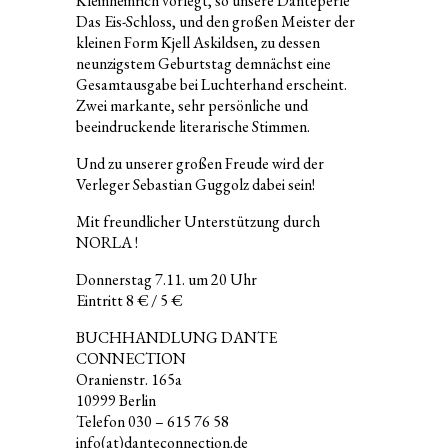
Kleinheinrich vorlegt, so unsere Danteperle
Das Eis-Schloss, und den großen Meister der
kleinen Form Kjell Askildsen, zu dessen
neunzigstem Geburtstag demnächst eine
Gesamtausgabe bei Luchterhand erscheint.
Zwei markante, sehr persönliche und
beeindruckende literarische Stimmen.
Und zu unserer großen Freude wird der
Verleger Sebastian Guggolz dabei sein!
Mit freundlicher Unterstützung durch
NORLA !
Donnerstag 7.11. um 20 Uhr
Eintritt 8 € / 5 €
BUCHHANDLUNG DANTE
CONNECTION
Oranienstr. 165a
10999 Berlin
Telefon 030 – 615 76 58
info(at)danteconnection.de