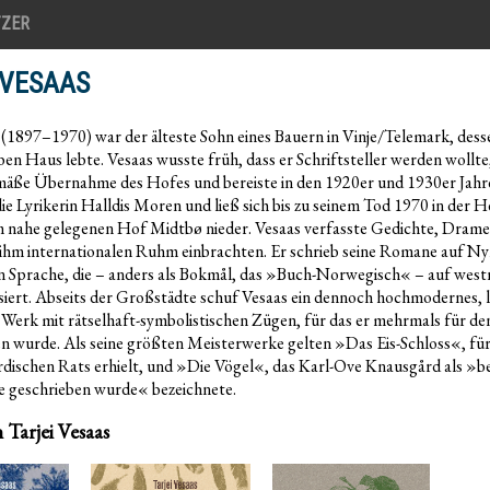
TZER
 VESAAS
 (1897–1970) war der älteste Sohn eines Bauern in Vinje/Telemark, desse
ben Haus lebte. Vesaas wusste früh, dass er Schriftsteller werden wollte
mäße Übernahme des Hofes und bereiste in den 1920er und 1930er Jah
die Lyrikerin Halldis Moren und ließ sich bis zu seinem Tod 1970 in der
m nahe gelegenen Hof Midtbø nieder. Vesaas verfasste Gedichte, Dram
ihm internationalen Ruhm einbrachten. Er schrieb seine Romane auf Ny
 Sprache, die – anders als Bokmål, das »Buch-Norwegisch« – auf wes
siert. Abseits der Großstädte schuf Vesaas ein dennoch hochmodernes, l
Werk mit rätselhaft-symbolistischen Zügen, für das er mehrmals für de
n wurde. Als seine größten Meisterwerke gelten »Das Eis-Schloss«, für
rdischen Rats erhielt, und »Die Vögel«, das Karl-Ove Knausgård als »
e geschrieben wurde« bezeichnete.
 Tarjei Vesaas