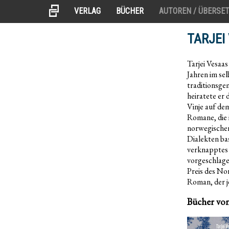
VERLAG
BÜCHER
AUTOREN / ÜBERSE
TARJEI
Tarjei Vesaas
Jahren im sel
traditionsge
heiratete er 
Vinje auf de
Romane, die 
norwegischen
Dialekten ba
verknapptes 
vorgeschlage
Preis des No
Roman, der j
Bücher von