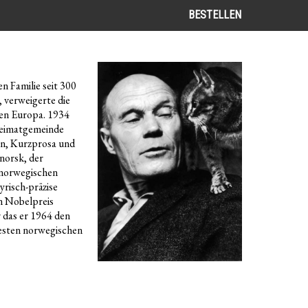
BESTELLEN
n Familie seit 300
, verweigerte die
ren Europa. 1934
 Heimatgemeinde
en, Kurzprosa und
norsk, der
tnorwegischen
yrisch-präzise
n Nobelpreis
 das er 1964 den
besten norwegischen